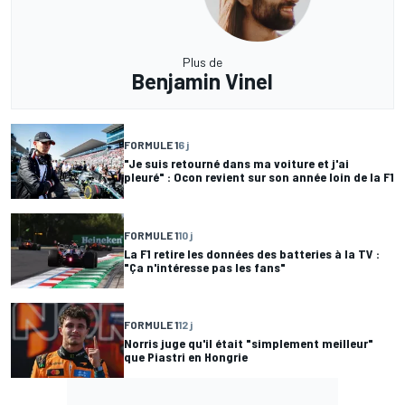
Plus de
Benjamin Vinel
FORMULE 1
6 j
"Je suis retourné dans ma voiture et j'ai
pleuré" : Ocon revient sur son année loin de la F1
FORMULE 1
10 j
La F1 retire les données des batteries à la TV :
"Ça n'intéresse pas les fans"
FORMULE 1
12 j
Norris juge qu'il était "simplement meilleur"
que Piastri en Hongrie