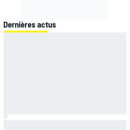
Dernières actus
Mika Häkkinen a hésité à revenir en F1 après avoir failli
mourir