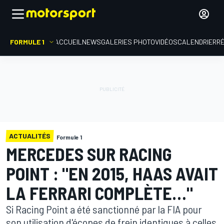
FORMULE 1
ACCUEIL
NEWS
GALERIES PHOTO
VIDÉOS
CALENDRIER
R
ACTUALITÉS
Formule 1
MERCEDES SUR RACING
POINT : "EN 2015, HAAS AVAIT
LA FERRARI COMPLÈTE…"
Si Racing Point a été sanctionné par la FIA pour
son utilisation d'écopes de frein identiques à celles