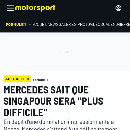
FORMULE 1
ACCUEIL
NEWS
GALERIES PHOTO
VIDÉOS
CALENDRIER
R
ACTUALITÉS
Formule 1
MERCEDES SAIT QUE
SINGAPOUR SERA "PLUS
DIFFICILE"
En dépit d'une domination impressionnante à
Monza, Mercedes s'attend à un défi hautement