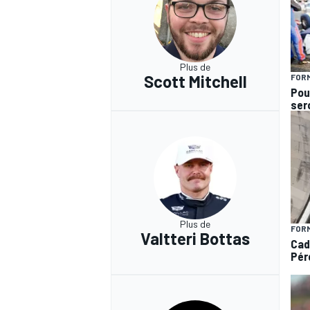
Plus de
Scott Mitchell
FORM
Pou
ser
Plus de
FORM
Valtteri Bottas
Cad
Pér