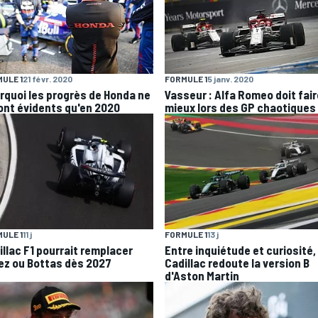
ULE 1
21 févr. 2020
FORMULE 1
5 janv. 2020
rquoi les progrès de Honda ne
Vasseur : Alfa Romeo doit fair
ont évidents qu'en 2020
mieux lors des GP chaotiques
ULE 1
11 j
FORMULE 1
13 j
illac F1 pourrait remplacer
Entre inquiétude et curiosité,
ez ou Bottas dès 2027
Cadillac redoute la version B
d'Aston Martin