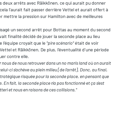
es deux arrêts avec Räikkönen, ce qui aurait pu donner
la l'aurait fait passer derrière Vettel et aurait offert à
r mettre la pression sur Hamilton avec de meilleures
envisagé un second arrêt pour Bottas au moment du second
vait finalité décidé de jouer la seconde place au lieu
ue l'équipe croyait que le
"pire scénario"
était de voir
Vettel et Räikkönen. De plus, l'éventualité d'une période
er contre elle.
 nous de nous retrouver dans un no man's land où on aurait
ui-ci s'achève au plein milieu [de l'arrêt]. Donc, au final,
tratégique risquée pour la seconde place, en pensant que
e. En fait, la seconde place n'a pas fonctionné et ça s'est
eri et nous en raisons de ces collisions."