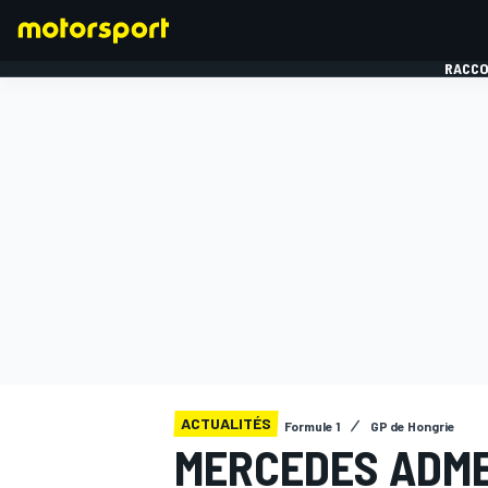
RACCO
FORMULE 1
ACTUALITÉS
Formule 1
GP de Hongrie
MERCEDES ADME