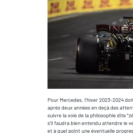
WRC
Pour
Mercedes
, l'hiver 2023-2024 do
WEC
après deux années en deçà des attent
suivre la voie de la philosophie dite 
s'il faudra bien entendu attendre le ve
et à quel point une éventuelle progre