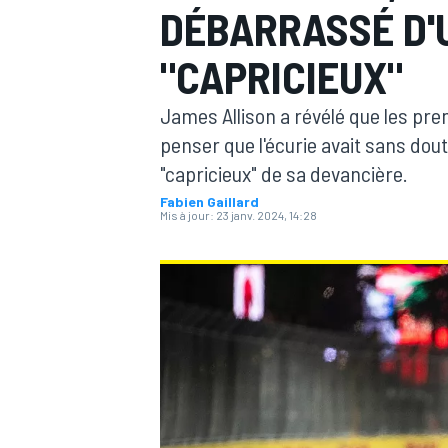
DÉBARRASSÉ D'
"CAPRICIEUX"
James Allison a révélé que les pre
penser que l'écurie avait sans dout
MOTOGP
"capricieux" de sa devancière.
Fabien Gaillard
Mis à jour:
23 janv. 2024, 14:28