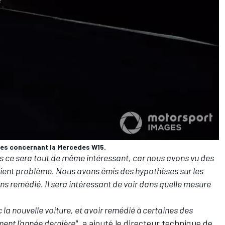
es concernant la Mercedes W15.
Mais ce sera tout de même intéressant, car nous avons vu des
aient problème. Nous avons émis des hypothèses sur les
s remédié. Il sera intéressant de voir dans quelle mesure
c la nouvelle voiture, et avoir remédié à certaines des
ent l'année dernière"
, a ajouté le directeur technique de