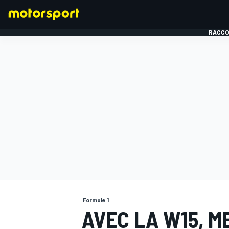
RACCO
FORMULE 1
Formule 1
AVEC LA W15, M