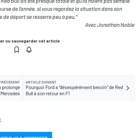
Red Bull ait été presque totale et qu'ils n'aient pas semblé
urse de l'année, si vous regardez la situation dans son
e de départ se resserre peu à peu."
Avec Jonathan Noble
er ou sauvegarder cet article
 PRÉCÉDENT
ARTICLE SUIVANT
n prolonge
Pourquoi Ford a "désespérément besoin" de Red
z Mercedes
Bull à son retour en F1
S
VOIR PLUS & COMMENTER