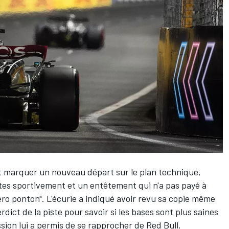
it marquer un nouveau départ sur le plan technique,
es sportivement et un entêtement qui n'a pas payé à
"zéro ponton". L'écurie a indiqué avoir revu sa copie même
rdict de la piste pour savoir si les bases sont plus saines
ssion lui a permis de se rapprocher de
Red Bull
.