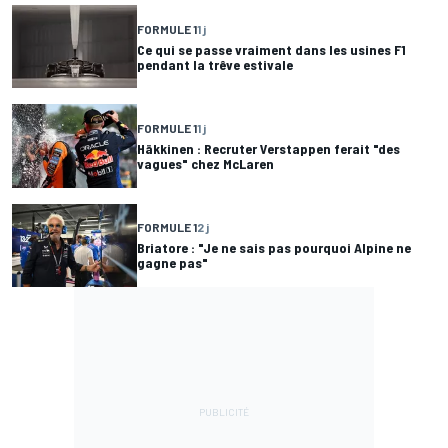
FORMULE 1
1 j
Ce qui se passe vraiment dans les usines F1
pendant la trêve estivale
FORMULE 1
1 j
Häkkinen : Recruter Verstappen ferait "des
vagues" chez McLaren
FORMULE 1
2 j
Briatore : "Je ne sais pas pourquoi Alpine ne
gagne pas"