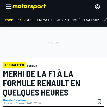
FORMULE 1
ACCUEIL
NEWS
GALERIES PHOTO
VIDÉOS
CALENDRIER
R
ACTUALITÉS
Formule 1
MERHI DE LA F1 À LA
FORMULE RENAULT EN
QUELQUES HEURES
Basile Davoine
Mis à jour:
31 mars 2015, 07:48