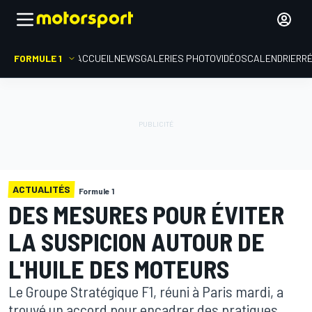
FORMULE 1
ACCUEIL
NEWS
GALERIES PHOTO
VIDÉOS
CALENDRIER
R
ACTUALITÉS
Formule 1
DES MESURES POUR ÉVITER
LA SUSPICION AUTOUR DE
L'HUILE DES MOTEURS
Le Groupe Stratégique F1, réuni à Paris mardi, a
trouvé un accord pour encadrer des pratiques