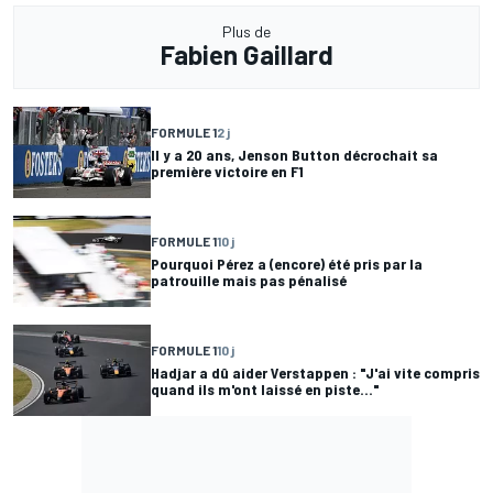
Plus de
Fabien Gaillard
FORMULE 1
2 j
Il y a 20 ans, Jenson Button décrochait sa
première victoire en F1
FORMULE 1
10 j
Pourquoi Pérez a (encore) été pris par la
patrouille mais pas pénalisé
FORMULE 1
10 j
Hadjar a dû aider Verstappen : "J'ai vite compris
quand ils m'ont laissé en piste..."