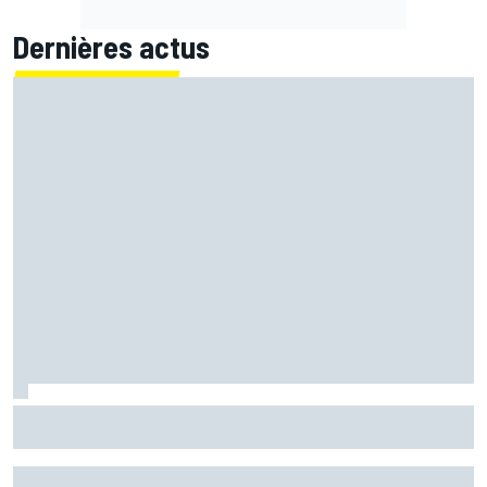
Dernières actus
Martín confirme mais se surprend : "Je ne m'attendais pas
à faire ce chrono"