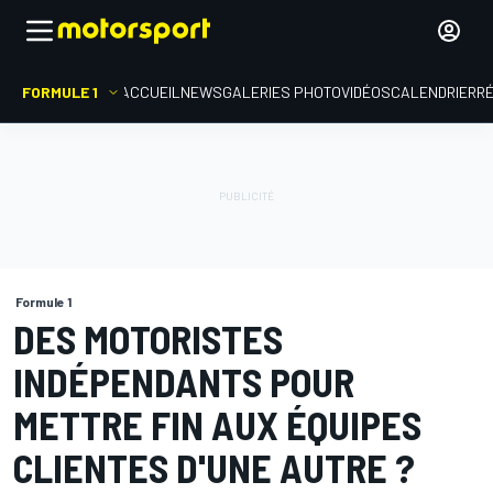
FORMULE 1
ACCUEIL
NEWS
GALERIES PHOTO
VIDÉOS
CALENDRIER
R
Formule 1
DES MOTORISTES
INDÉPENDANTS POUR
METTRE FIN AUX ÉQUIPES
CLIENTES D'UNE AUTRE ?