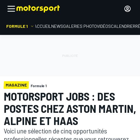
FORMULE 1
ACCUEIL
NEWS
GALERIES PHOTO
VIDÉOS
CALENDRIER
R
MAGAZINE
Formule 1
MOTORSPORT JOBS : DES
POSTES CHEZ ASTON MARTIN,
ALPINE ET HAAS
Voici une sélection de cinq opportunités
professionnelles récentes que vous retrouverez