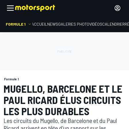
FORMULE 1
ACCUEIL
NEWS
GALERIES PHOTO
VIDÉOS
CALENDRIER
R
Formule 1
MUGELLO, BARCELONE ET LE
PAUL RICARD ÉLUS CIRCUITS
LES PLUS DURABLES
Les circuits du Mugello, de Barcelone et du Paul
Ricard arrivent en tête d'un rapport sur les