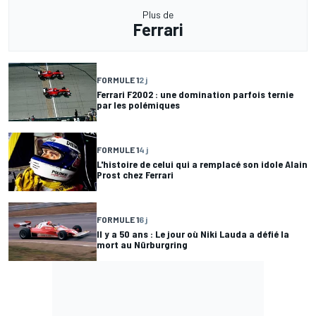
Plus de
Ferrari
FORMULE 1
2 j
Ferrari F2002 : une domination parfois ternie
par les polémiques
FORMULE 1
4 j
L'histoire de celui qui a remplacé son idole Alain
Prost chez Ferrari
FORMULE 1
6 j
Il y a 50 ans : Le jour où Niki Lauda a défié la
mort au Nürburgring