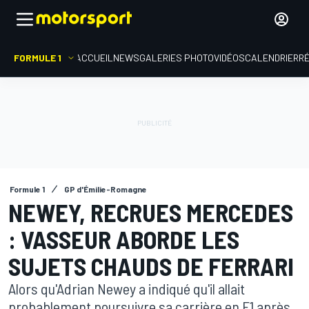
FORMULE 1
ACCUEIL
NEWS
GALERIES PHOTO
VIDÉOS
CALENDRIER
R
Formule 1
GP d'Émilie-Romagne
NEWEY, RECRUES MERCEDES
: VASSEUR ABORDE LES
SUJETS CHAUDS DE FERRARI
Alors qu'Adrian Newey a indiqué qu'il allait
probablement poursuivre sa carrière en F1 après