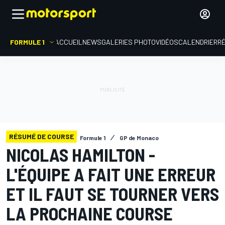
FORMULE 1
ACCUEIL
NEWS
GALERIES PHOTO
VIDÉOS
CALENDRIER
R
RÉSUMÉ DE COURSE
Formule 1
GP de Monaco
NICOLAS HAMILTON -
L'ÉQUIPE A FAIT UNE ERREUR
ET IL FAUT SE TOURNER VERS
LA PROCHAINE COURSE