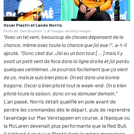
Oscar Piastri et Lando Norris.
Photo de: Sam Bloxham / LAT Images via Getty Images
"Avec un tel vent, beaucoup de choses dépensent de la
chance, même avec toute la chance que j'ai eue !"
, a-t-il
ajouté.
"Donc c'est dur. J'ai eu un bon tour [...] mais il y
avait un petit vent de face dans la ligne droite et j'ai perdu
quelques centièmes. Je pourrais facilement que ça vient
de ça, mais je suis bien placé. On est dans une bonne
bagarre, Oscar a bien piloté tout le week-end. On a bien
piloté toute la saison, donc on va s'amuser demain."
L'an passé, Norris s'était qualifié en pole avant de
perdre les commandes dès le départ, puis de reprendre
l'avantage sur
Max Verstappen
en course, à l'époque où
la McLaren devenait plus performante que la
Red Bull
.
Il s'attend à ce qu'un Piastri dans la même monoplace