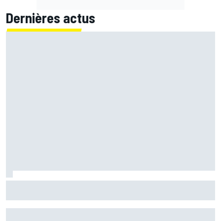
Dernières actus
Bagnaia : "Álex Márquez est devenu le pilote de référence
chez Ducati"