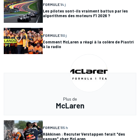
FORMULE 1
4 j
Les pilotes sont-ils vraiment battus par les
algorithmes des moteurs F1 2026 ?
FORMULE 1
10 j
Comment McLaren a réagi à la colère de Piastri
à la radio
Plus de
McLaren
FORMULE 1
15 h
Häkkinen : Recruter Verstappen ferait "des
vagues" chez McLaren