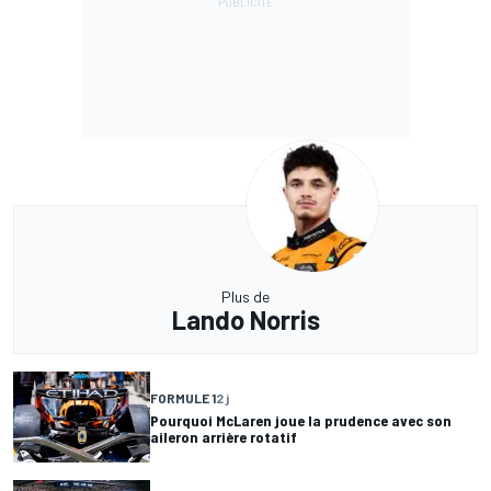
Plus de
Lando Norris
FORMULE 1
2 j
Pourquoi McLaren joue la prudence avec son
aileron arrière rotatif