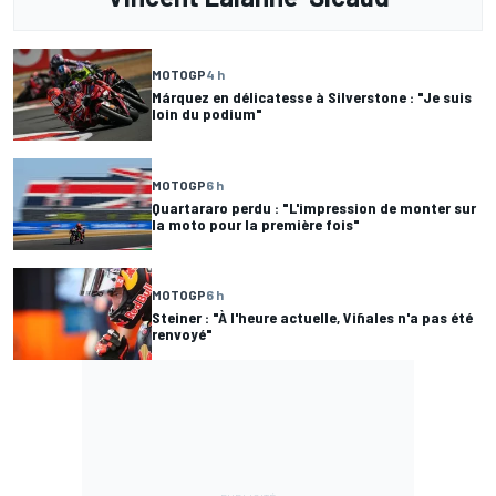
MOTOGP
4 h
Márquez en délicatesse à Silverstone : "Je suis
loin du podium"
MOTOGP
6 h
Quartararo perdu : "L'impression de monter sur
la moto pour la première fois"
MOTOGP
6 h
Steiner : "À l'heure actuelle, Viñales n'a pas été
renvoyé"