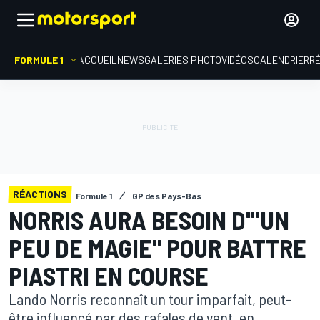
FORMULE 1
ACCUEIL
NEWS
GALERIES PHOTO
VIDÉOS
CALENDRIER
R
RÉACTIONS
Formule 1
GP des Pays-Bas
NORRIS AURA BESOIN D'"UN
PEU DE MAGIE" POUR BATTRE
PIASTRI EN COURSE
Lando Norris reconnaît un tour imparfait, peut-
être influencé par des rafales de vent, en