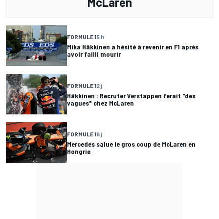
McLaren
FORMULE 1
5 h
Mika Häkkinen a hésité à revenir en F1 après
avoir failli mourir
FORMULE 1
2 j
Häkkinen : Recruter Verstappen ferait "des
vagues" chez McLaren
FORMULE 1
6 j
Mercedes salue le gros coup de McLaren en
Hongrie