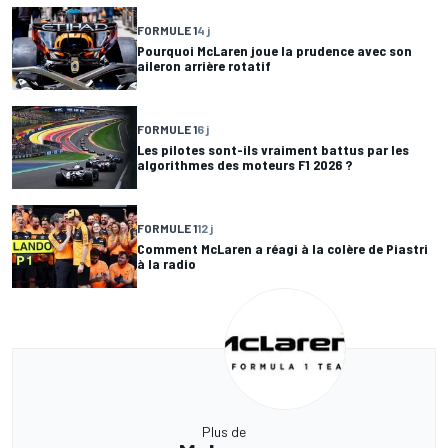
FORMULE 1
4 j
Pourquoi McLaren joue la prudence avec son
aileron arrière rotatif
FORMULE 1
6 j
Les pilotes sont-ils vraiment battus par les
algorithmes des moteurs F1 2026 ?
FORMULE 1
12 j
Comment McLaren a réagi à la colère de Piastri
à la radio
Plus de