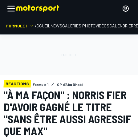
FORMULE 1
ACCUEIL
NEWS
GALERIES PHOTO
VIDÉOS
CALENDRIER
R
RÉACTIONS
Formule 1
GP d'Abu Dhabi
"À MA FAÇON" : NORRIS FIER
D'AVOIR GAGNÉ LE TITRE
"SANS ÊTRE AUSSI AGRESSIF
QUE MAX"