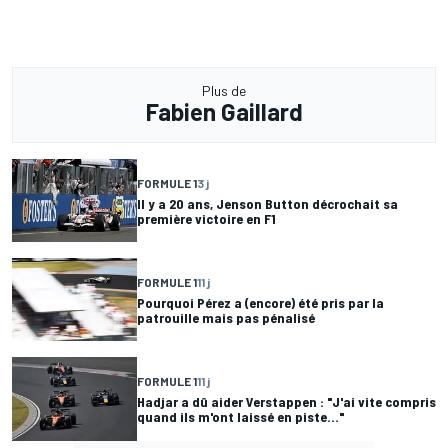
Plus de
Fabien Gaillard
FORMULE 1
3 j
Il y a 20 ans, Jenson Button décrochait sa
première victoire en F1
FORMULE 1
11 j
Pourquoi Pérez a (encore) été pris par la
patrouille mais pas pénalisé
FORMULE 1
11 j
Hadjar a dû aider Verstappen : "J'ai vite compris
quand ils m'ont laissé en piste..."