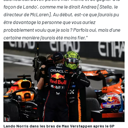
façon de Lando', comme me le dirait Andrea [Stella, le
directeur de McLaren]. Au début, est-ce que j'aurais pu
être davantage la personne que vous auriez
probablement voulu que je sois
? Parfois oui, mais d'une
certaine manière j'aurais été moins fier."
Lando Norris dans les bras de Max Verstappen après le GP