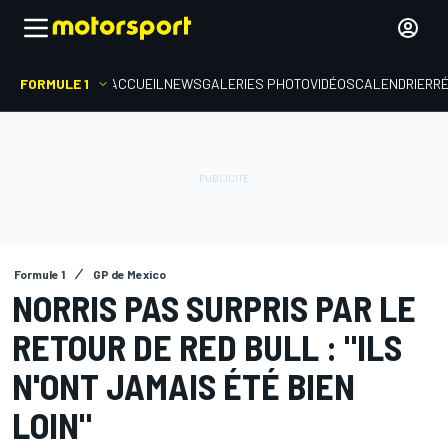
FORMULE 1
ACCUEIL
NEWS
GALERIES PHOTO
VIDÉOS
CALENDRIER
R
Formule 1
GP de Mexico
NORRIS PAS SURPRIS PAR LE
RETOUR DE RED BULL : "ILS
N'ONT JAMAIS ÉTÉ BIEN
LOIN"