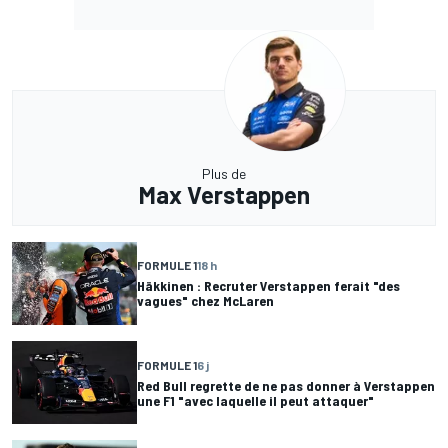
Plus de
Max Verstappen
FORMULE 1
18 h
Häkkinen : Recruter Verstappen ferait "des
vagues" chez McLaren
FORMULE 1
6 j
Red Bull regrette de ne pas donner à Verstappen
une F1 "avec laquelle il peut attaquer"