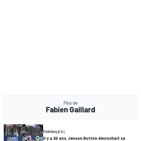
Plus de
Fabien Gaillard
FORMULE 1
1 j
Il y a 20 ans, Jenson Button décrochait sa