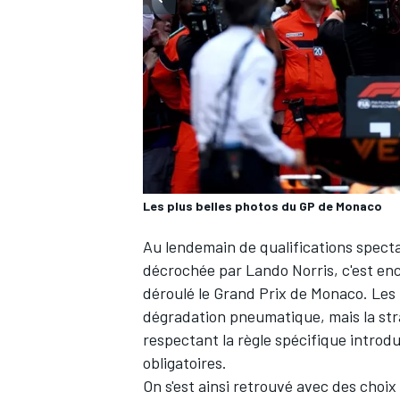
WRC
Les plus belles photos du GP de Monaco
Au lendemain de qualifications specta
décrochée par Lando Norris, c'est enco
déroulé le Grand Prix de Monaco. Les in
dégradation pneumatique, mais la stra
WEC
respectant la règle spécifique introd
obligatoires
.
On s'est ainsi retrouvé avec des choix t