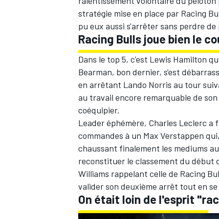
ralentissement volontaire du peloton
stratégie mise en place par Racing Bu
pu eux aussi s'arrêter sans perdre de
Racing Bulls joue bien le co
Dans le top 5, c'est Lewis Hamilton q
AUTRES CHAMPIONNATS
Bearman, bon dernier, s'est débarrass
en arrêtant Lando Norris au tour suiv
au travail encore remarquable de son c
coéquipier.
Leader éphémère, Charles Leclerc a fai
commandes à un Max Verstappen qui, 
chaussant finalement les mediums au 2
reconstituer le classement du début de
Williams rappelant celle de Racing Bul
valider son deuxième arrêt tout en se
On était loin de l'esprit "ra