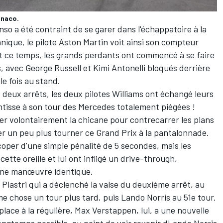
onaco.
so a été contraint de se garer dans l'échappatoire à la
ique, le pilote Aston Martin voit ainsi son compteur
t ce temps, les grands perdants ont commencé à se faire
avec George Russell et Kimi Antonelli bloqués derrière
e fois au stand.
 deux arrêts, les deux pilotes Williams ont échangé leurs
entisse à son tour des Mercedes totalement piégées !
er volontairement la chicane pour contrecarrer les plans
r un peu plus tourner ce Grand Prix à la pantalonnade.
oper d'une simple pénalité de 5 secondes, mais les
ette oreille et lui ont infligé un drive-through,
 une manœuvre identique.
 Piastri qui a déclenché la valse du deuxième arrêt, au
me chose un tour plus tard, puis Lando Norris au 51e tour.
ace à la régulière, Max Verstappen, lui, a une nouvelle