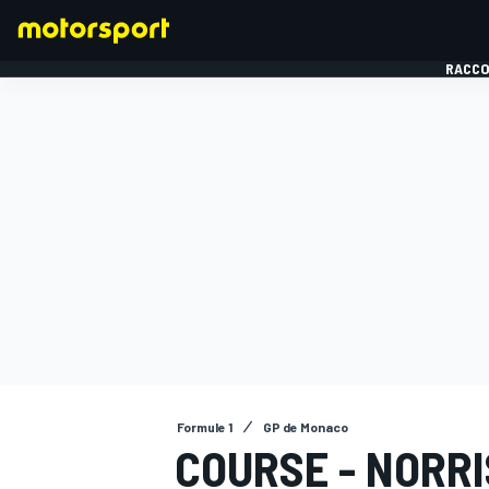
RACCO
FORMULE 1
Formule 1
GP de Monaco
COURSE - NORR