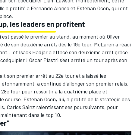
 par son coéquipier Liam Lawson. Indirectement, cette
lls a profité à Fernando Alonso et Esteban Ocon, qui ont
 place.
up, les leaders en profitent
ui est passé le premier au stand, au moment où Oliver
é de son deuxième arrêt, dès le 19e tour. McLaren a réagi
ant... et Isack Hadjar a effacé son deuxième arrêt grâce
oéquipier ! Oscar Piastri s'est arrêté un tour après son
t son premier arrêt au 22e tour et a laissé les
étonnamment, a continué d'allonger son premier relais,
8e tour pour ressortir à la quatrième place et
 course. Esteban Ocon, lui, a profité de la stratégie des
ls, Carlos Sainz ralentissant ses poursuivants, pour
 maintenant dans le top 10.
cer"