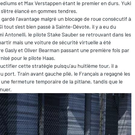
mediums et Max Verstappen étant le premier en durs. Yuki
 à s'être élancé en gommes tendres.
 a gardé l'avantage malgré un blocage de roue consécutif à
i tout s'est bien passé à Sainte-Dévote, il y a eu du
i Antonelli, le pilote Stake Sauber se retrouvant dans les
artir mais une voiture de sécurité virtuelle a été
re Gasly et Oliver Bearman passant une première fois par
rnisé pour le pilote Haas.
fructifier cette stratégie puisqu'au huitième tour, il a
 port. Train avant gauche plié, le Français a regagné les
ne fermeture temporaire de la pitlane, tandis que le
nuer.