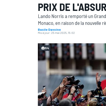
PRIX DE L'ABSU
Lando Norris a remporté un Grand P
Monaco, en raison de la nouvelle r
Basile Davoine
Mis à jour:
25 mai 2025, 15:02
MOTOGP
64