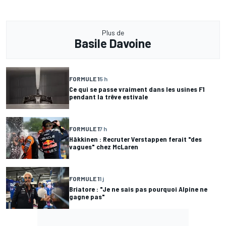
Plus de
Basile Davoine
FORMULE 1
5 h
Ce qui se passe vraiment dans les usines F1
pendant la trêve estivale
FORMULE 1
7 h
Häkkinen : Recruter Verstappen ferait "des
vagues" chez McLaren
FORMULE 1
1 j
Briatore : "Je ne sais pas pourquoi Alpine ne
gagne pas"