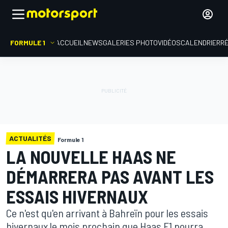
FORMULE 1
ACCUEIL
NEWS
GALERIES PHOTO
VIDÉOS
CALENDRIER
R
ACTUALITÉS
Formule 1
LA NOUVELLE HAAS NE
DÉMARRERA PAS AVANT LES
ESSAIS HIVERNAUX
Ce n'est qu'en arrivant à Bahreïn pour les essais
hivernaux le mois prochain que Haas F1 pourra