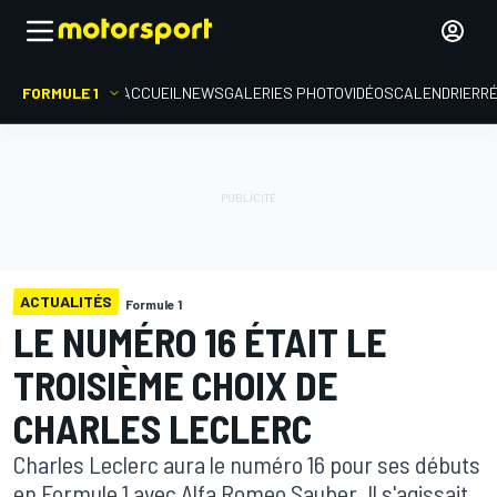
FORMULE 1
ACCUEIL
NEWS
GALERIES PHOTO
VIDÉOS
CALENDRIER
R
ACTUALITÉS
Formule 1
LE NUMÉRO 16 ÉTAIT LE
TROISIÈME CHOIX DE
CHARLES LECLERC
Charles Leclerc aura le numéro 16 pour ses débuts
en Formule 1 avec Alfa Romeo Sauber. Il s'agissait