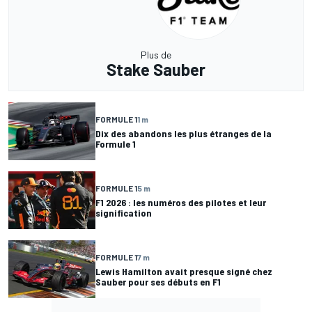
Plus de
Stake Sauber
FORMULE 1
1 m
Dix des abandons les plus étranges de la
Formule 1
FORMULE 1
5 m
F1 2026 : les numéros des pilotes et leur
signification
FORMULE 1
7 m
Lewis Hamilton avait presque signé chez
Sauber pour ses débuts en F1