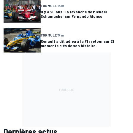
FORMULE 1
3 m
Il y a 20 ans : la revanche de Michael
Schumacher sur Fernando Alonso
FORMULE 1
7 m
Renault a dit adieu à la F1 : retour sur 21
moments clés de son histoire
Dernières actus