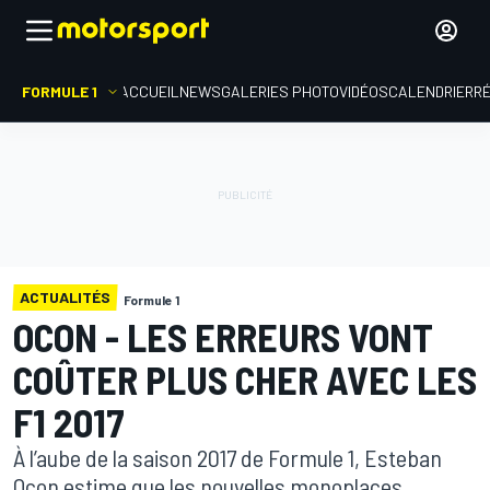
FORMULE 1
ACCUEIL
NEWS
GALERIES PHOTO
VIDÉOS
CALENDRIER
R
ACTUALITÉS
Formule 1
OCON - LES ERREURS VONT
COÛTER PLUS CHER AVEC LES
F1 2017
À l’aube de la saison 2017 de Formule 1, Esteban
Ocon estime que les nouvelles monoplaces