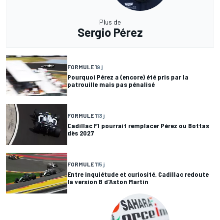
Plus de
Sergio Pérez
FORMULE 1
9 j
Pourquoi Pérez a (encore) été pris par la
patrouille mais pas pénalisé
FORMULE 1
13 j
Cadillac F1 pourrait remplacer Pérez ou Bottas
dès 2027
FORMULE 1
15 j
Entre inquiétude et curiosité, Cadillac redoute
la version B d'Aston Martin