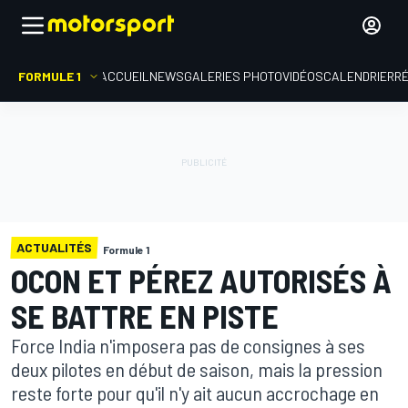
FORMULE 1
ACCUEIL
NEWS
GALERIES PHOTO
VIDÉOS
CALENDRIER
R
ACTUALITÉS
Formule 1
OCON ET PÉREZ AUTORISÉS À
SE BATTRE EN PISTE
Force India n'imposera pas de consignes à ses
deux pilotes en début de saison, mais la pression
reste forte pour qu'il n'y ait aucun accrochage en