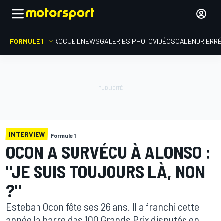
FORMULE 1
ACCUEIL
NEWS
GALERIES PHOTO
VIDÉOS
CALENDRIER
R
INTERVIEW
Formule 1
OCON A SURVÉCU À ALONSO :
"JE SUIS TOUJOURS LÀ, NON
?"
Esteban Ocon fête ses 26 ans. Il a franchi cette
année la barre des 100 Grands Prix disputés en