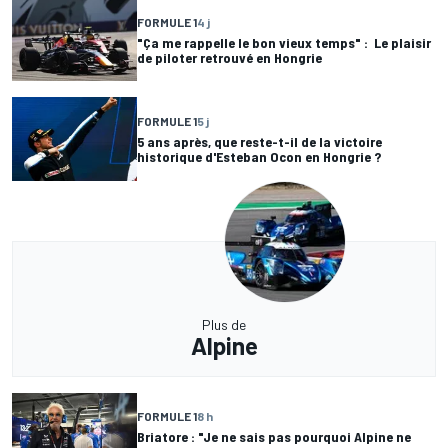
FORMULE 1
4 j
"Ça me rappelle le bon vieux temps" : Le plaisir
de piloter retrouvé en Hongrie
FORMULE 1
5 j
5 ans après, que reste-t-il de la victoire
historique d'Esteban Ocon en Hongrie ?
Plus de
Alpine
FORMULE 1
8 h
Briatore : "Je ne sais pas pourquoi Alpine ne