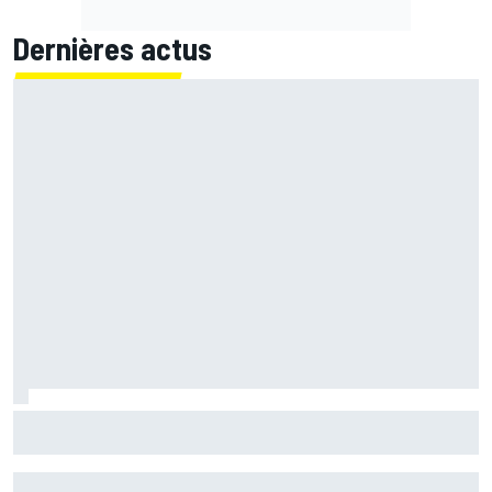
Dernières actus
Quartararo n'a jamais discuté de 2027 avec Yamaha :
"J'avais besoin d'air frais"