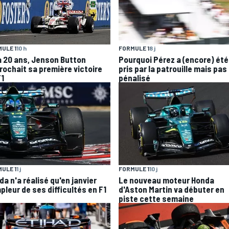
ULE 1
10 h
FORMULE 1
8 j
 a 20 ans, Jenson Button
Pourquoi Pérez a (encore) été
rochait sa première victoire
pris par la patrouille mais pas
F1
pénalisé
ULE 1
1 j
FORMULE 1
10 j
a n'a réalisé qu'en janvier
Le nouveau moteur Honda
pleur de ses difficultés en F1
d'Aston Martin va débuter en
piste cette semaine