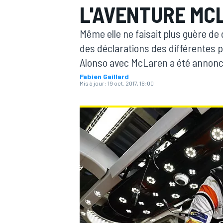
L'AVENTURE MC
Même elle ne faisait plus guère de
des déclarations des différentes p
Alonso avec McLaren a été annoncé
Fabien Gaillard
MOTOGP
Mis à jour:
19 oct. 2017, 16:00