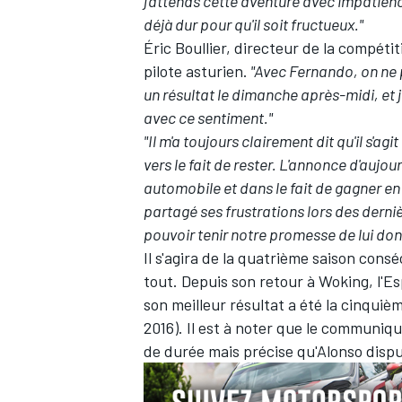
j'attends cette aventure avec impatienc
déjà dur pour qu'il soit fructueux."
Éric Boullier, directeur de la compét
pilote asturien.
"Avec Fernando, on ne 
un résultat le dimanche après-midi, et 
avec ce sentiment."
"Il m'a toujours clairement dit qu'il s'a
vers le fait de rester. L'annonce d'aujo
automobile et dans le fait de gagner e
partagé ses frustrations lors des dern
pouvoir tenir notre promesse de lui don
Il s'agira de la quatrième saison con
tout. Depuis son retour à Woking, l'E
son meilleur résultat a été la cinqui
2016). Il est à noter que le communiq
de durée mais précise qu'Alonso dispu