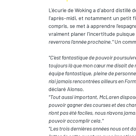
L'écurie de Woking a d'abord distillé 
l'après-midi, et notamment un petit f
compris, se met à apprendre l'espagnol
vraiment planer l'incertitude puisque
reverrons l'année prochaine."
Un commun
"C'est fantastique de pouvoir poursuiv
toujours là que mon cœur me disait de re
équipe fantastique, pleine de personnes
n'ai jamais rencontrées ailleurs en Form
déclaré Alonso.
"Tout aussi important, McLaren dispose
pouvoir gagner des courses et des cha
n'ont pas été faciles, nous n'avons jam
pouvoir accomplir cela."
"Les trois dernières années nous ont don