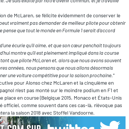
e. Je suis exalté par notre avenir commun, et je travaille
ition de McLaren, se félicite évidemment de conserver le
peut vraiment pas demander de meilleur pilote pour obtenir
je pense que tout le monde en Formule 1 serait d'accord
git d'une écurie qu'il aime, et que son cœur penchait toujours
urd'hui montre qu'il est pleinement impliqué dans la course
n tant que pilote McLaren et, alors que nous avons souvent
ières années, nous pensons que nous allons désormais
ner une voiture compétitive pour la saison prochaine."
sécutive pour Alonso chez McLaren et la cinquième en
spagnol n'est pas monté sur le moindre podium en F1 et
ème place en course (Belgique 2015, Monaco et États-Unis
ué officiel, comme souvent dans ces cas-là, n'évoque pas
tera la saison 2018 avec Stoffel Vandoorne.