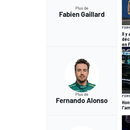
Plus de
Fabien Gaillard
FORM
Il y
déc
en 
Plus de
FORM
Fernando Alonso
Hond
l'am