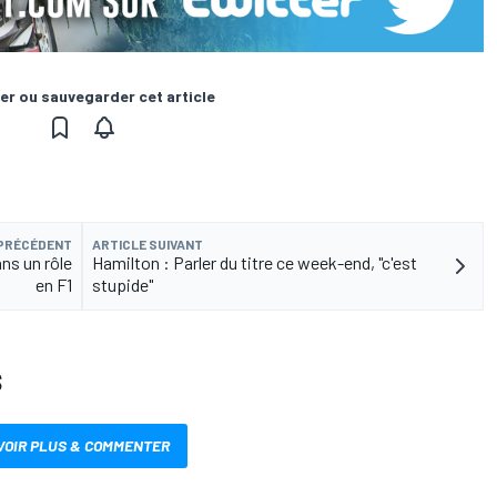
er ou sauvegarder cet article
 PRÉCÉDENT
ARTICLE SUIVANT
ns un rôle
Hamilton : Parler du titre ce week-end, "c'est
en F1
stupide"
S
VOIR PLUS & COMMENTER