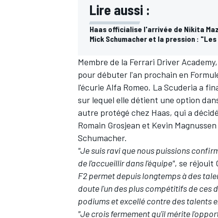
Lire aussi :
Haas officialise l'arrivée de Nikita M
Mick Schumacher et la pression : "Le
Membre de la Ferrari Driver Academy
pour débuter l'an prochain en Formule
l'écurie
Alfa Romeo
. La Scuderia a f
sur lequel elle détient une option dan
autre protégé chez Haas, qui a décidé
Romain Grosjean
et
Kevin Magnussen
Schumacher.
"Je suis ravi que nous puissions confir
de l'accueillir dans l'équipe"
, se réjoui
F2 permet depuis longtemps à des talent
doute l'un des plus compétitifs de ces 
podiums et excellé contre des talents 
"Je crois fermement qu'il mérite l'oppo