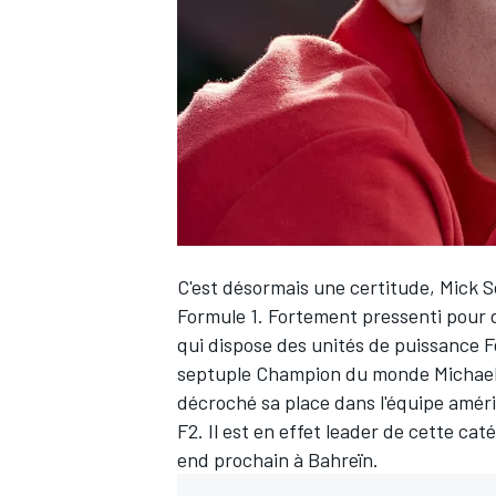
WRC
C'est désormais une certitude,
Mick 
Formule 1. Fortement pressenti pour di
qui dispose des unités de puissance F
septuple Champion du monde Michael S
WEC
décroché sa place dans l'équipe amé
F2. Il est en effet leader de cette caté
end prochain à Bahreïn.