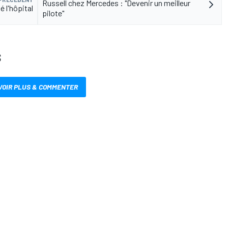
Russell chez Mercedes : "Devenir un meilleur
 l'hôpital
pilote"
S
VOIR PLUS & COMMENTER