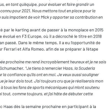
 en tant qu'équipe, pour évaluer et faire grandir un
 connu pour 2021. Nous mettons tout en place pour la
e suis impatient de voir Mick y apporter sa contribution en
 par le karting avant de passer à la monoplace en 2015
te évolué en F3 Europe, où il a décroché le titre en 2018
l'an passé. Dans le même temps, il a eu l'opportunité de
ur
Ferrari
et Alfa Romeo, afin de se préparer à l'étape
nnée prochaine me rend incroyablement heureux et je ne sais
e Schumacher.
"Je tiens à remercier Haas, la Scuderia
r la confiance qu'ils ont en moi. Je veux aussi souligner
je leur dois tout. J'ai toujours cru que je réaliserais mon
 à tous les fans de sports mécaniques qui m'ont soutenu
i tout, comme toujours, et j'ai hâte de débuter cette
 Haas dès la semaine prochaine en participant à la