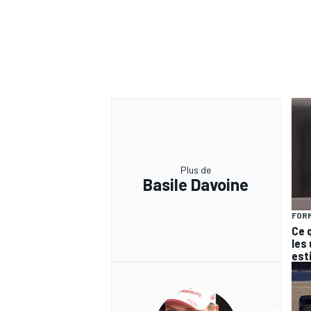
Plus de
Basile Davoine
FORM
Ce 
les
est