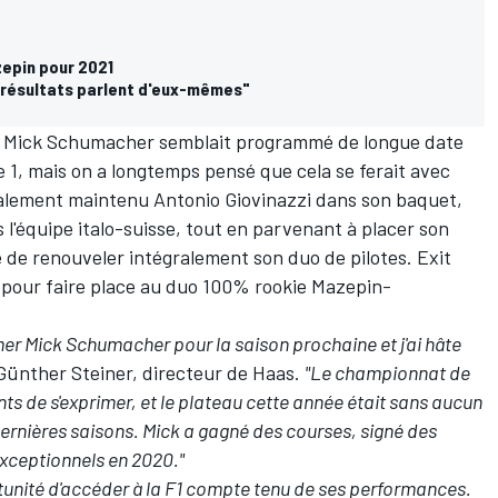
azepin pour 2021
s résultats parlent d'eux-mêmes"
, Mick Schumacher semblait programmé de longue date
 1, mais on a longtemps pensé que cela se ferait avec
inalement maintenu
Antonio Giovinazzi
dans son baquet,
s l'équipe italo-suisse, tout en parvenant à placer son
 de renouveler intégralement son duo de pilotes. Exit
pour faire place au duo 100% rookie Mazepin-
mer Mick Schumacher pour la saison prochaine et j'ai hâte
t Günther Steiner, directeur de Haas.
"Le championnat de
s de s'exprimer, et le plateau cette année était sans aucun
dernières saisons. Mick a gagné des courses, signé des
exceptionnels en 2020."
rtunité d'accéder à la F1 compte tenu de ses performances.