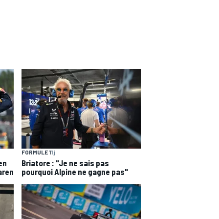
FORMULE 1
1 j
en
Briatore : "Je ne sais pas
aren
pourquoi Alpine ne gagne pas"