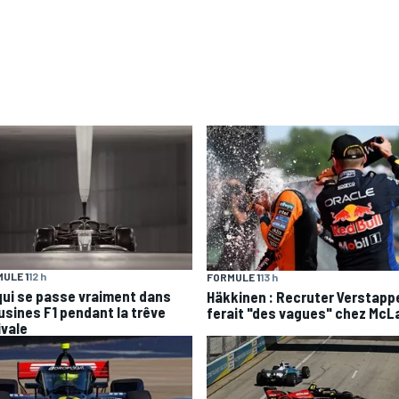
ULE 1
12 h
FORMULE 1
13 h
qui se passe vraiment dans
Häkkinen : Recruter Verstapp
 usines F1 pendant la trêve
ferait "des vagues" chez McL
ivale