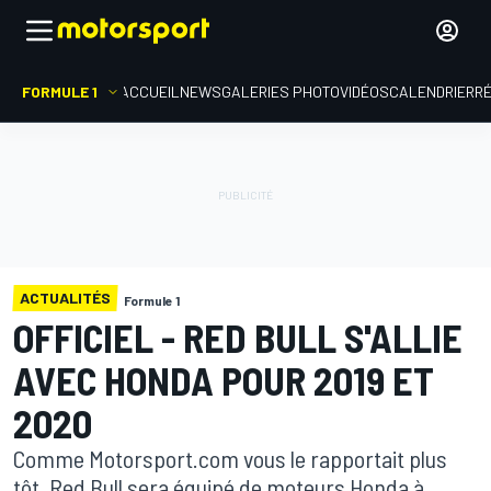
FORMULE 1
ACCUEIL
NEWS
GALERIES PHOTO
VIDÉOS
CALENDRIER
R
ACTUALITÉS
Formule 1
OFFICIEL - RED BULL S'ALLIE
AVEC HONDA POUR 2019 ET
2020
Comme Motorsport.com vous le rapportait plus
tôt, Red Bull sera équipé de moteurs Honda à