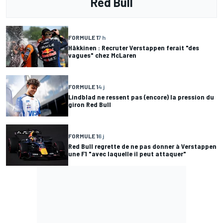
Red Bull
FORMULE 1
7 h
Häkkinen : Recruter Verstappen ferait "des
vagues" chez McLaren
FORMULE 1
4 j
Lindblad ne ressent pas (encore) la pression du
giron Red Bull
FORMULE 1
6 j
Red Bull regrette de ne pas donner à Verstappen
une F1 "avec laquelle il peut attaquer"