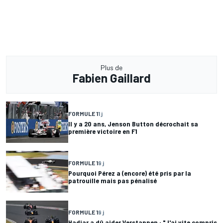
Plus de
Fabien Gaillard
FORMULE 1
1 j
Il y a 20 ans, Jenson Button décrochait sa
première victoire en F1
FORMULE 1
9 j
Pourquoi Pérez a (encore) été pris par la
patrouille mais pas pénalisé
FORMULE 1
9 j
Hadjar a dû aider Verstappen : "J'ai vite compris