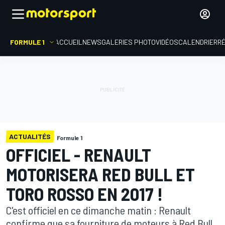
FORMULE 1
ACCUEIL
NEWS
GALERIES PHOTO
VIDÉOS
CALENDRIER
R
ACTUALITÉS
Formule 1
OFFICIEL - RENAULT
MOTORISERA RED BULL ET
TORO ROSSO EN 2017 !
C'est officiel en ce dimanche matin : Renault
confirme que sa fourniture de moteurs à Red Bull