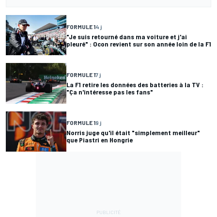
FORMULE 1
4 j
"Je suis retourné dans ma voiture et j'ai
pleuré" : Ocon revient sur son année loin de la F1
FORMULE 1
7 j
La F1 retire les données des batteries à la TV :
"Ça n'intéresse pas les fans"
FORMULE 1
9 j
Norris juge qu'il était "simplement meilleur"
que Piastri en Hongrie