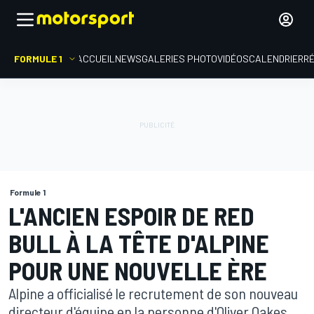
FORMULE 1
ACCUEIL
NEWS
GALERIES PHOTO
VIDÉOS
CALENDRIER
R
Formule 1
L'ANCIEN ESPOIR DE RED
BULL À LA TÊTE D'ALPINE
POUR UNE NOUVELLE ÈRE
Alpine a officialisé le recrutement de son nouveau
directeur d'équipe en la personne d'Oliver Oakes.