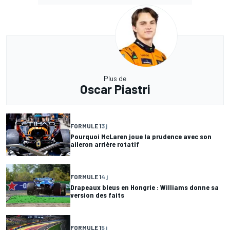
Plus de
Oscar Piastri
FORMULE 1
3 j
Pourquoi McLaren joue la prudence avec son
aileron arrière rotatif
FORMULE 1
4 j
Drapeaux bleus en Hongrie : Williams donne sa
version des faits
FORMULE 1
5 j