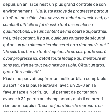
depuis un an, si ce n'est un plus grand contrôle de son
environnement :
"J'ai juste essayé de progresser partout
où c'était possible. Vous savez, en début de week-end, ça
semblait difficile et j'ai réussi à tout assembler en
qualifications. Je suis content de ma course aujourd'hui,
très, très content. Il y a eu quelques voitures de sécurité
qui ont un peu pimenté les choses et on a répondu à tout."
"Je suis très fier de toute l'équipe. Je ne suis pas le seul à
avoir progressé ici, c'était toute l'équipe qui m'entoure et
sans eux, rien de tout cela n'est possible. C'était un gros,
gros effort collectif."
Piastri ne pouvait espérer un meilleur bilan comptable
au sortir de la pause estivale, avec un 25-0 en sa
faveur face à Norris, qui lui permet de porter son
avance à 34 points au
championnat
, mais il ne prend
rien pour acquis :
"C'est toujours bien de reprendre en
étant devant. Si on peut continuer comme ça, ce sera