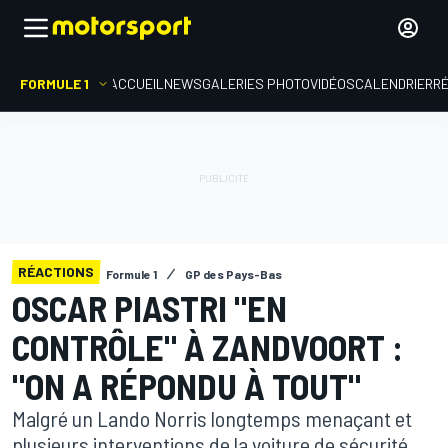
FORMULE 1
ACCUEIL
NEWS
GALERIES PHOTO
VIDÉOS
CALENDRIER
R
RÉACTIONS
Formule 1
GP des Pays-Bas
OSCAR PIASTRI "EN
CONTRÔLE" À ZANDVOORT :
"ON A RÉPONDU À TOUT"
Malgré un Lando Norris longtemps menaçant et
plusieurs interventions de la voiture de sécurité,