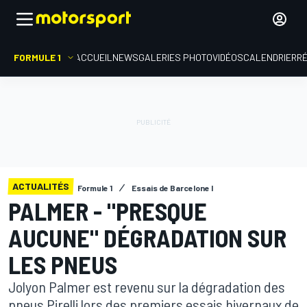
FORMULE 1
ACCUEIL
NEWS
GALERIES PHOTO
VIDÉOS
CALENDRIER
R
ACTUALITÉS
Formule 1
Essais de Barcelone I
PALMER - "PRESQUE
AUCUNE" DÉGRADATION SUR
LES PNEUS
Jolyon Palmer est revenu sur la dégradation des
pneus Pirelli lors des premiers essais hivernaux de