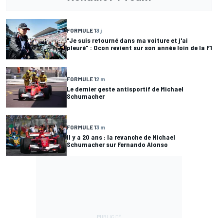
FORMULE 1
3 j
"Je suis retourné dans ma voiture et j'ai
pleuré" : Ocon revient sur son année loin de la F1
FORMULE 1
2 m
Le dernier geste antisportif de Michael
Schumacher
FORMULE 1
3 m
Il y a 20 ans : la revanche de Michael
Schumacher sur Fernando Alonso