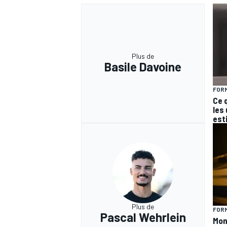
Plus de
Basile Davoine
FORM
Ce 
les
est
Plus de
FORM
Pascal Wehrlein
Mon