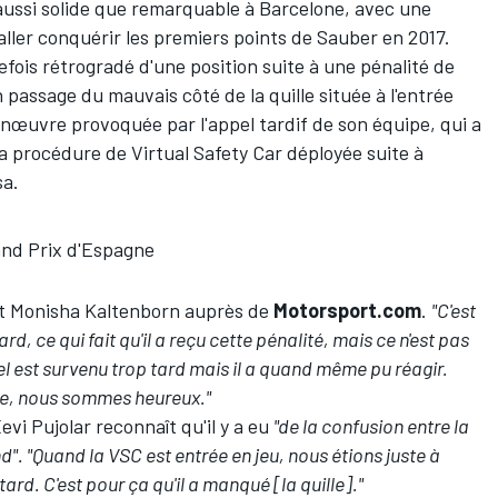
aussi solide que remarquable à Barcelone, avec une
'aller conquérir les premiers points de Sauber en 2017.
tefois rétrogradé d'une position suite à une pénalité de
n passage du mauvais côté de la quille située à l'entrée
nœuvre provoquée par l'appel tardif de son équipe, qui a
 procédure de Virtual Safety Car déployée suite à
sa.
and Prix d'Espagne
uit Monisha Kaltenborn auprès de
Motorsport.com
.
"C'est
tard, ce qui fait qu'il a reçu cette pénalité, mais ce n'est pas
el est survenu trop tard mais il a quand même pu réagir.
re, nous sommes heureux."
Xevi Pujolar reconnaît qu'il y a eu
"de la confusion entre la
nd". "Quand la VSC est entrée en jeu, nous étions juste à
 tard. C'est pour ça qu'il a manqué [la quille]."