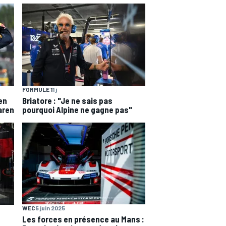
FORMULE 1
1 j
en
Briatore : "Je ne sais pas
aren
pourquoi Alpine ne gagne pas"
WEC
5 juin 2025
Les forces en présence au Mans :