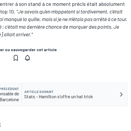
rentrer à son stand à ce moment précis était absolument
 top 10.
"Je savais qu'en m'appelant si tardivement, c'était
'ai manqué la quille, mais si je ne m'étais pas arrêté à ce tour,
é ; c'était ma dernière chance de marquer des points. Je
allait arriver."
er ou sauvegarder cet article
 PRÉCÉDENT
ARTICLE SUIVANT
onsable de
Stats - Hamilton s'offre un hat trick
 Barcelone
S