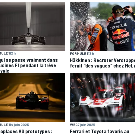
ULE 1
12 h
FORMULE 1
13 h
qui se passe vraiment dans
Häkkinen : Recruter Verstapp
 usines F1 pendant la trêve
ferait "des vagues" chez McL
ivale
ULE 1
14 juin 2025
WEC
7 juin 2025
oplaces VS prototypes :
Ferrari et Toyota favoris au