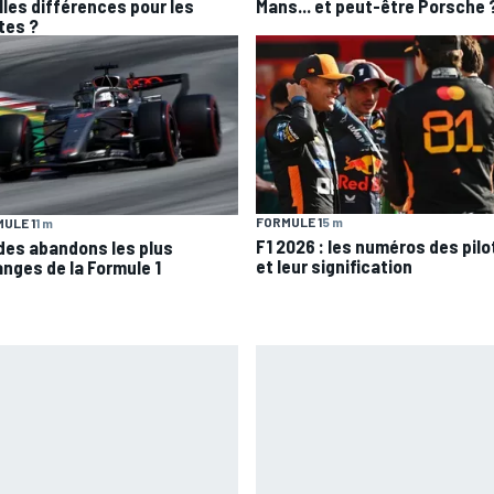
lles différences pour les
Mans... et peut-être Porsche 
tes ?
FORMULE 1
5 m
ULE 1
1 m
F1 2026 : les numéros des pil
 des abandons les plus
et leur signification
anges de la Formule 1