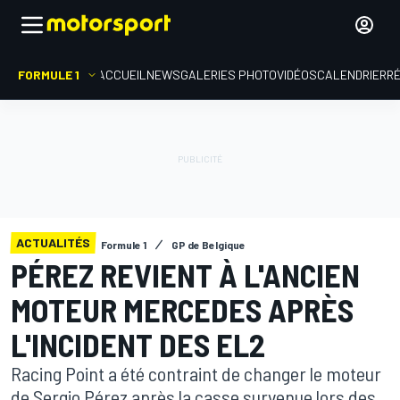
FORMULE 1
ACCUEIL
NEWS
GALERIES PHOTO
VIDÉOS
CALENDRIER
R
ACTUALITÉS
Formule 1
GP de Belgique
PÉREZ REVIENT À L'ANCIEN
MOTEUR MERCEDES APRÈS
L'INCIDENT DES EL2
Racing Point a été contraint de changer le moteur
de Sergio Pérez après la casse survenue lors des