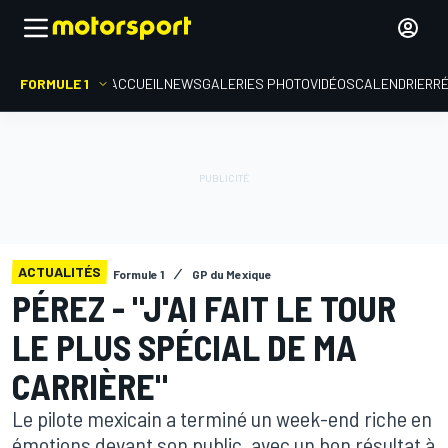
FORMULE 1
ACCUEIL
NEWS
GALERIES PHOTO
VIDÉOS
CALENDRIER
R
ACTUALITÉS
Formule 1
GP du Mexique
PÉREZ - "J'AI FAIT LE TOUR
LE PLUS SPÉCIAL DE MA
CARRIÈRE"
Le pilote mexicain a terminé un week-end riche en
émotions devant son public, avec un bon résultat à