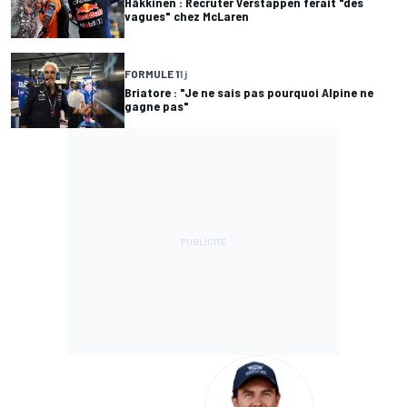
Häkkinen : Recruter Verstappen ferait "des
vagues" chez McLaren
FORMULE 1
1 j
Briatore : "Je ne sais pas pourquoi Alpine ne
gagne pas"