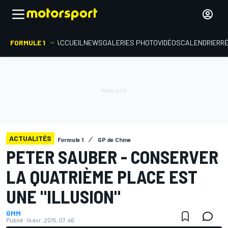
FORMULE 1
ACCUEIL
NEWS
GALERIES PHOTO
VIDÉOS
CALENDRIER
R
ACTUALITÉS
Formule 1
GP de Chine
PETER SAUBER - CONSERVER
LA QUATRIÈME PLACE EST
UNE "ILLUSION"
GMM
Publié:
14 avr. 2015, 07:46