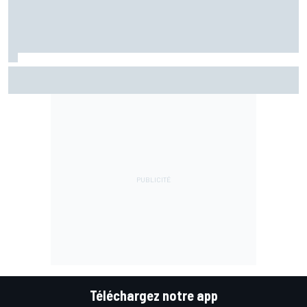
Fernández assume sa chute mais pointe le mauvais départ
de l'Aprilia
Téléchargez notre app