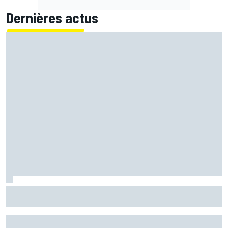
Dernières actus
Mika Häkkinen a hésité à revenir en F1 après avoir failli
mourir