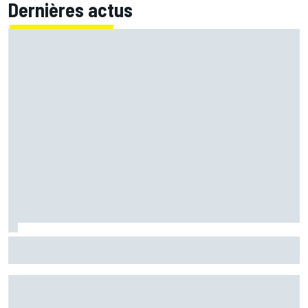
Dernières actus
Bagnaia : "Álex Márquez est devenu le pilote de référence
chez Ducati"