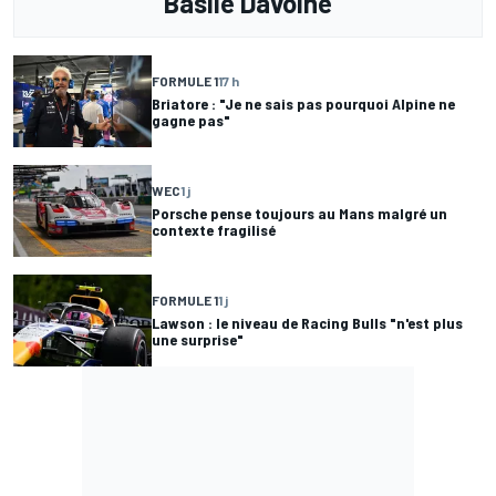
Basile Davoine
FORMULE 1
17 h
Briatore : "Je ne sais pas pourquoi Alpine ne
gagne pas"
WEC
1 j
Porsche pense toujours au Mans malgré un
contexte fragilisé
FORMULE 1
1 j
Lawson : le niveau de Racing Bulls "n'est plus
une surprise"