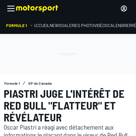
FORMULE 1
ACCUEIL
NEWS
GALERIES PHOTO
VIDÉOS
CALENDRIER
R
Formule 1
GP du Canada
PIASTRI JUGE L'INTÉRÊT DE
RED BULL "FLATTEUR" ET
RÉVÉLATEUR
Oscar Piastri a réagi avec détachement aux
informations le plaçant dans le viseur de Red Bull