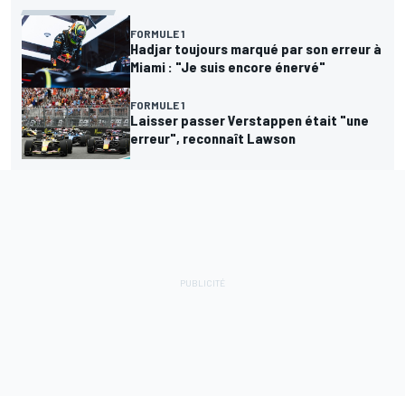
FORMULE 1
Hadjar toujours marqué par son erreur à
Miami : "Je suis encore énervé"
FORMULE 1
Laisser passer Verstappen était "une
erreur", reconnaît Lawson