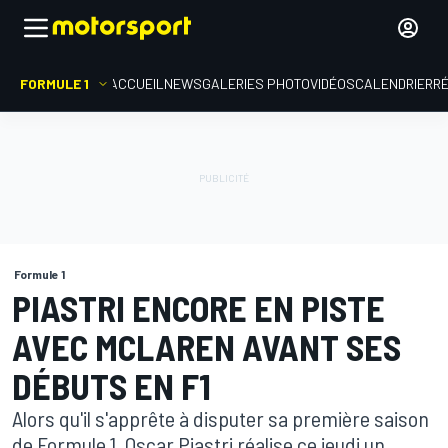
FORMULE 1
ACCUEIL
NEWS
GALERIES PHOTO
VIDÉOS
CALENDRIER
R
Formule 1
PIASTRI ENCORE EN PISTE
AVEC MCLAREN AVANT SES
DÉBUTS EN F1
Alors qu'il s'apprête à disputer sa première saison
de Formule 1, Oscar Piastri réalise ce jeudi un