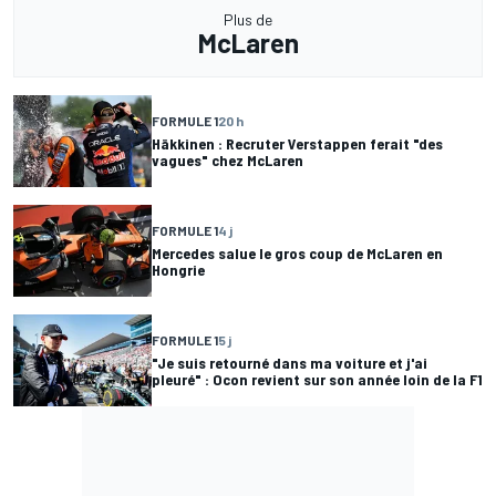
Plus de
McLaren
FORMULE 1
20 h
Häkkinen : Recruter Verstappen ferait "des
vagues" chez McLaren
FORMULE 1
4 j
Mercedes salue le gros coup de McLaren en
Hongrie
FORMULE 1
5 j
"Je suis retourné dans ma voiture et j'ai
pleuré" : Ocon revient sur son année loin de la F1