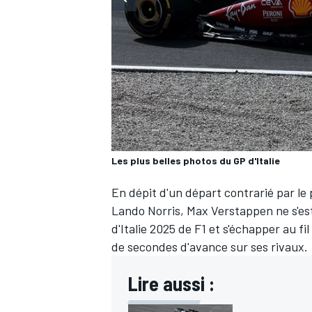
WRC
Les plus belles photos du GP d'Italie
En dépit d'un départ contrarié par le 
Lando Norris
,
Max Verstappen
ne s'es
d'Italie 2025 de F1 et s'échapper au f
de secondes d'avance sur ses rivaux.
WEC
Lire aussi :