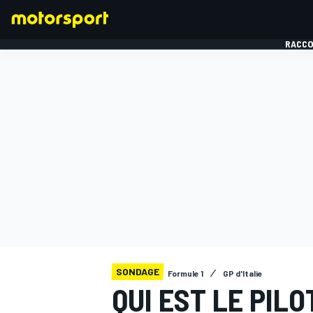
RACCO
FORMULE 1
SONDAGE
Formule 1
GP d'Italie
QUI EST LE PIL