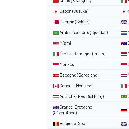
Chine (Shanghai)
Japon (Suzuka)
Bahreïn (Sakhir)
Arabie saoudite (Djeddah)
M
Miami
Émilie-Romagne (Imola)
M
Monaco
Espagne (Barcelone)
M
Canada (Montréal)
K
Autriche (Red Bull Ring)
Grande-Bretagne
(Silverstone)
Belgique (Spa)