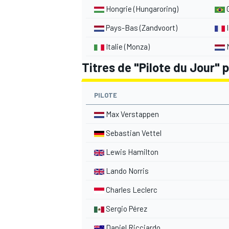
Hongrie (Hungaroring)
G
Pays-Bas (Zandvoort)
Italie (Monza)
M
AUTRES CHAMPIONNATS
Titres de "Pilote du Jour" p
PILOTE
Max Verstappen
Sebastian Vettel
Lewis Hamilton
Lando Norris
Charles Leclerc
Sergio Pérez
Daniel Ricciardo