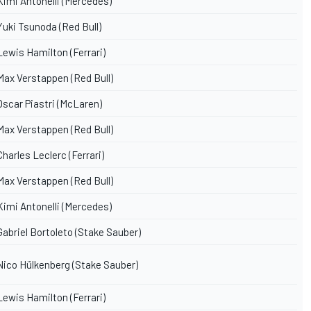
Kimi Antonelli
(
Mercedes
)
Yuki Tsunoda
(
Red Bull
)
Lewis Hamilton
(
Ferrari
)
ax Verstappen (Red Bull)
Oscar Piastri
(McLaren)
ax Verstappen (Red Bull)
Charles Leclerc
(Ferrari)
ax Verstappen (Red Bull)
imi Antonelli (Mercedes)
Gabriel Bortoleto
(
Stake Sauber
)
Nico Hülkenberg
(Stake Sauber)
Lewis Hamilton (Ferrari)