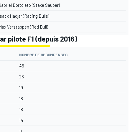
abriel Bortoleto (Stake Sauber)
Isack Hadjar
(
Racing Bulls
)
ax Verstappen (Red Bull)
ar pilote F1 (depuis 2016)
NOMBRE DE RÉCOMPENSES
45
23
19
18
18
14
11