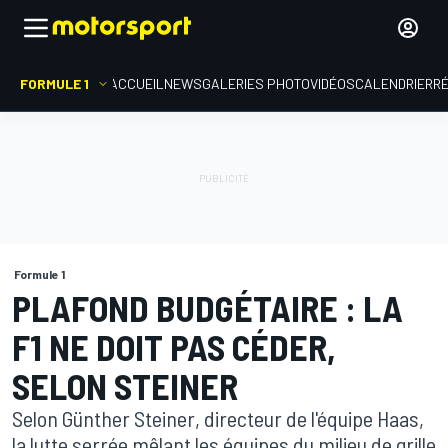
FORMULE 1
ACCUEIL
NEWS
GALERIES PHOTO
VIDÉOS
CALENDRIER
R
Formule 1
PLAFOND BUDGÉTAIRE : LA
F1 NE DOIT PAS CÉDER,
SELON STEINER
Selon Günther Steiner, directeur de l'équipe Haas,
la lutte serrée mêlant les équipes du milieu de grille