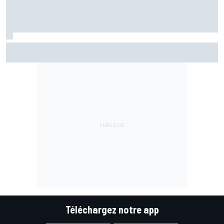
Championnat - Martín fait la bonne opération, Marc
Márquez quitte le top 3
Téléchargez notre app