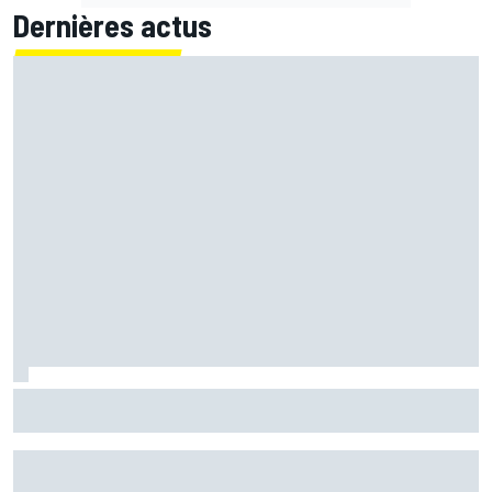
Dernières actus
Marc Márquez démuni face à sa perte de rythme : "Nous
n'avions jamais connu ça"