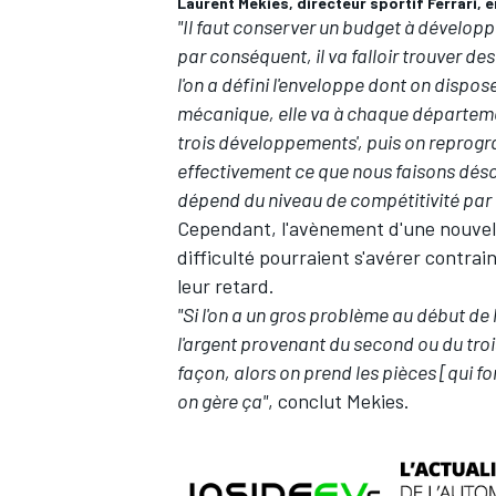
Laurent Mekies, directeur sportif Ferrari,
"Il faut conserver un budget à développ
par conséquent, il va falloir trouver de
l'on a défini l'enveloppe dont on disp
mécanique, elle va à chaque département,
AUTRES CHAMPIONNATS
trois développements', puis on reprogr
effectivement ce que nous faisons désorm
dépend du niveau de compétitivité par 
Cependant, l'avènement d'une nouvell
difficulté pourraient s'avérer contra
leur retard.
"Si l'on a un gros problème au début de l
l'argent provenant du second ou du tro
façon, alors on prend les pièces [qui fo
on gère ça"
, conclut Mekies.