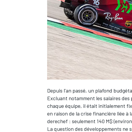
WRC
Depuis l'an passé, un plafond budgéta
Excluant notamment les salaires des p
chaque équipe, il était initialement fi
WEC
en raison de la crise financière liée 
derechef : seulement 140 M$ (environ
La question des développements ne se 