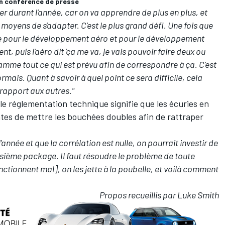
 en conférence de presse
er durant l'année, car on va apprendre de plus en plus, et
s moyens de s'adapter. C'est le plus grand défi. Une fois que
ose pour le développement aéro et pour le développement
 puis l'aéro dit 'ça me va, je vais pouvoir faire deux ou
amme tout ce qui est prévu afin de correspondre à ça. C'est
ais. Quant à savoir à quel point ce sera difficile, cela
rapport aux autres."
e réglementation technique signifie que les écuries en
intes de mettre les bouchées doubles afin de rattraper
'année et que la corrélation est nulle, on pourrait investir de
isième package. Il faut résoudre le problème de toute
nctionnent mal], on les jette à la poubelle, et voilà comment
Propos recueillis par Luke Smith