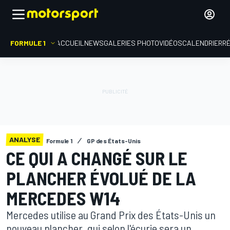
FORMULE 1
ACCUEIL
NEWS
GALERIES PHOTO
VIDÉOS
CALENDRIER
R
ANALYSE
Formule 1
GP des États-Unis
CE QUI A CHANGÉ SUR LE
PLANCHER ÉVOLUÉ DE LA
MERCEDES W14
Mercedes utilise au Grand Prix des États-Unis un
nouveau plancher, qui selon l'écurie sera un