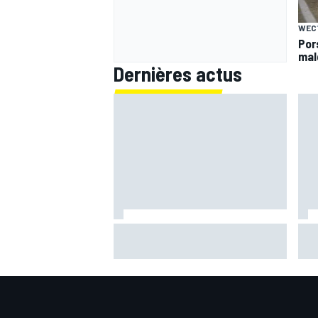
WEC
Por
mal
Dernières actus
Ferrari F2002 : une domination
Por
parfois ternie par les polémiques
mal