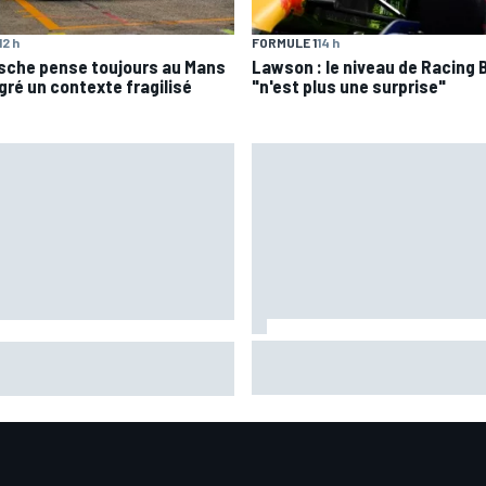
12 h
FORMULE 1
14 h
sche pense toujours au Mans
Lawson : le niveau de Racing B
gré un contexte fragilisé
"n'est plus une surprise"
"Il grandit, il mûrit" : comment
sche pense toujours au Mans
Brivio perçoit la nouvelle stat
gré un contexte fragilisé
de Fernández