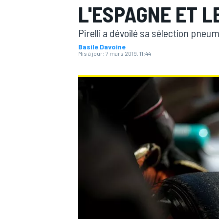
L'ESPAGNE ET 
Pirelli a dévoilé sa sélection pne
Basile Davoine
Mis à jour:
7 mars 2019, 11:44
MOTOGP