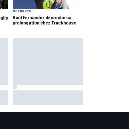
MOTOGP
20 h
Raúl Fernández décroche sa
ulls
prolongation chez Trackhouse
Di Giannantonio fier d'une
ure
première partie de saison
émaillée de peu d'erreurs