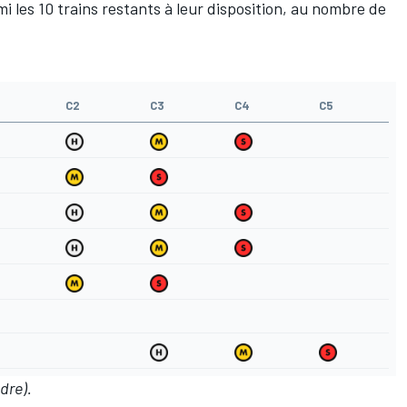
mi les 10 trains restants à leur disposition, au nombre de
C2
C3
C4
C5
dre).