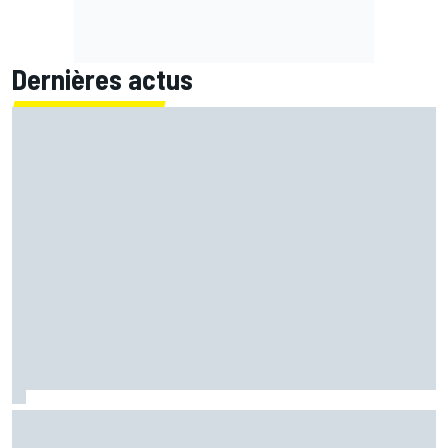
Dernières actus
Bagnaia : "Álex Márquez est devenu le pilote de référence
chez Ducati"