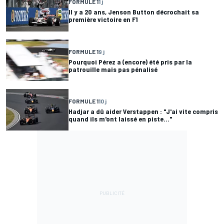
FORMULE 1
1 j
Il y a 20 ans, Jenson Button décrochait sa
première victoire en F1
FORMULE 1
9 j
Pourquoi Pérez a (encore) été pris par la
patrouille mais pas pénalisé
FORMULE 1
10 j
Hadjar a dû aider Verstappen : "J'ai vite compris
quand ils m'ont laissé en piste..."