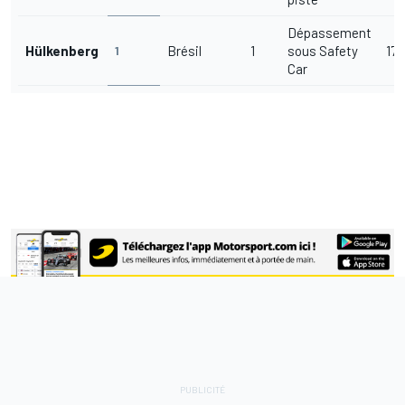
Dépassement
Hülkenberg
Brésil
1
sous Safety
17/
1
Car