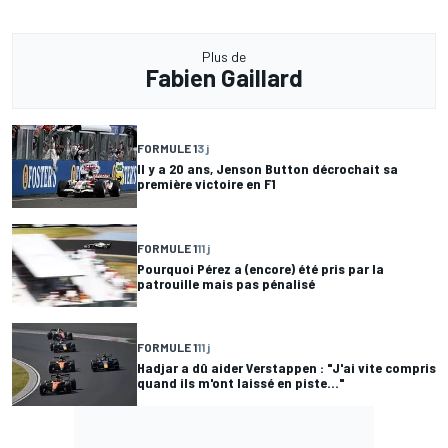
Plus de
Fabien Gaillard
FORMULE 1
3 j
Il y a 20 ans, Jenson Button décrochait sa
première victoire en F1
FORMULE 1
11 j
Pourquoi Pérez a (encore) été pris par la
patrouille mais pas pénalisé
FORMULE 1
11 j
Hadjar a dû aider Verstappen : "J'ai vite compris
quand ils m'ont laissé en piste..."