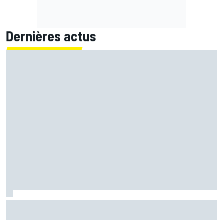
Dernières actus
"Idiot" samedi, Fernández a transformé sa "frustration"
en "énergie positive"