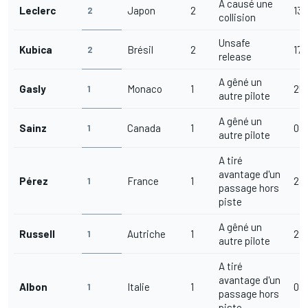
A causé une
Leclerc
Japon
2
13/
2
collision
Unsafe
Kubica
Brésil
2
17/
2
release
A gêné un
Gasly
Monaco
1
25
1
autre pilote
A gêné un
Sainz
Canada
1
08
1
autre pilote
A tiré
avantage d'un
Pérez
France
1
23
1
passage hors
piste
A gêné un
Russell
Autriche
1
29
1
autre pilote
A tiré
avantage d'un
Albon
Italie
1
08
1
passage hors
piste