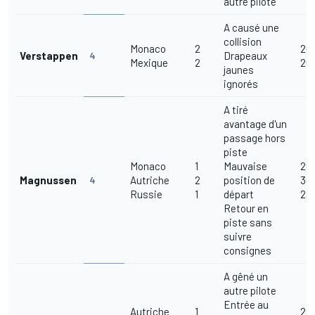
autre pilote
A causé une
collision
Monaco
2
26
Verstappen
Drapeaux
4
Mexique
2
26
jaunes
ignorés
A tiré
avantage d'un
passage hors
piste
Monaco
1
Mauvaise
26
Magnussen
Autriche
2
position de
30
4
Russie
1
départ
29
Retour en
piste sans
suivre
consignes
A gêné un
autre pilote
Entrée au
Autriche
1
29