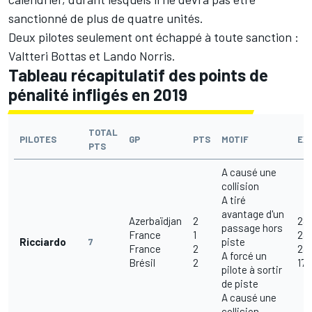
sanctionné de plus de quatre unités.
Deux pilotes seulement ont échappé à toute sanction :
Valtteri Bottas et Lando Norris.
Tableau récapitulatif des points de
pénalité infligés en 2019
TOTAL
PILOTES
GP
PTS
MOTIF
EXP
PTS
A causé une
collision
A tiré
avantage d'un
Azerbaïdjan
2
28
passage hors
France
1
23
Ricciardo
piste
7
France
2
23
A forcé un
Brésil
2
17/
pilote à sortir
de piste
A causé une
collision