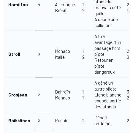
stand du
Hamilton
Allemagne
1
28
4
mauvais côté
Brésil
2
17/
quille
A causé une
collision
A tiré
avantage d'un
passage hors
Monaco
1
26
Stroll
piste
3
Italie
2
08
Retour en
piste
dangereux
A gêné un
autre pilote
Bahreïn
1
30
Grosjean
Ligne blanche
2
Monaco
1
26
coupée sortie
des stands
Départ
Räikkönen
Russie
2
29
2
anticipé