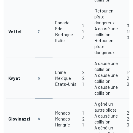
Retour en
piste
Canada
dangereux
2
09
Gde-
A causé une
Vettel
2
14
7
Bretagne
collision
3
08
Italie
Retour en
piste
dangereux
A causé une
collision
Chine
2
14
A causé une
Kvyat
Mexique
2
27
5
collision
États-Unis
1
03/
A causé une
collision
A gêné un
autre pilote
Monaco
1
25
A causé une
Giovinazzi
Monaco
2
26
4
collision
Hongrie
1
03
A gêné un