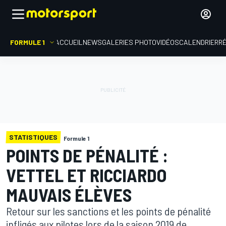
FORMULE 1
ACCUEIL
NEWS
GALERIES PHOTO
VIDÉOS
CALENDRIER
R
STATISTIQUES
Formule 1
POINTS DE PÉNALITÉ :
VETTEL ET RICCIARDO
MAUVAIS ÉLÈVES
Retour sur les sanctions et les points de pénalité
infligés aux pilotes lors de la saison 2019 de