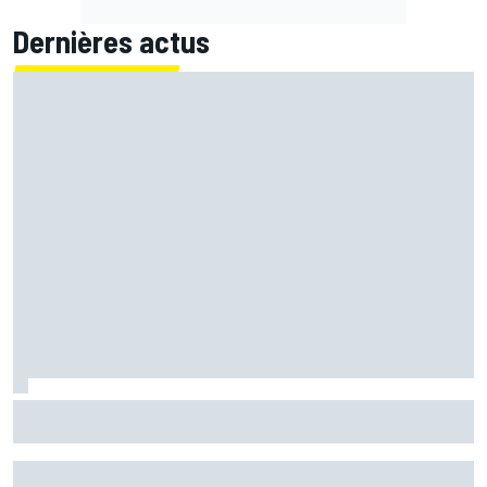
Dernières actus
"Idiot" samedi, Fernández a transformé sa "frustration"
en "énergie positive"