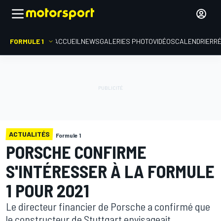
FORMULE 1
ACCUEIL
NEWS
GALERIES PHOTO
VIDÉOS
CALENDRIER
R
ACTUALITÉS
Formule 1
PORSCHE CONFIRME
S'INTÉRESSER À LA FORMULE
1 POUR 2021
Le directeur financier de Porsche a confirmé que
le constructeur de Stuttgart envisageait