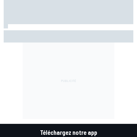
Quartararo : "Aucun plaisir aujourd'hui, c'était une
question de survie"
Téléchargez notre app