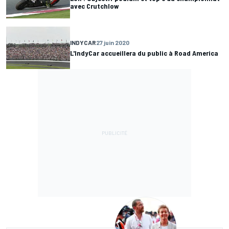
avec Crutchlow
INDYCAR
27 juin 2020
L'IndyCar accueillera du public à Road America