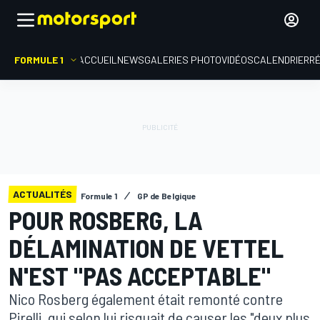
FORMULE 1
ACCUEIL
NEWS
GALERIES PHOTO
VIDÉOS
CALENDRIER
R
ACTUALITÉS
Formule 1
GP de Belgique
POUR ROSBERG, LA
DÉLAMINATION DE VETTEL
N'EST "PAS ACCEPTABLE"
Nico Rosberg également était remonté contre
Pirelli, qui selon lui risquait de causer les "deux plus