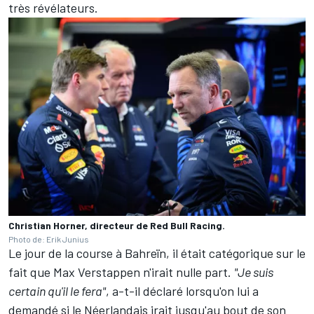
très révélateurs.
Christian Horner, directeur de Red Bull Racing.
Photo de: Erik Junius
Le jour de la course à Bahreïn, il était catégorique sur le
fait que Max Verstappen n'irait nulle part.
"Je suis
certain qu'il le fera"
, a-t-il déclaré lorsqu'on lui a
demandé si le Néerlandais irait jusqu'au bout de son