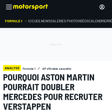
FORMULE 1
ACCUEIL
NEWS
GALERIES PHOTO
VIDÉOS
CALENDRIER
R
ANALYSE
Formule 1
GP d'Arabie saoudite
POURQUOI ASTON MARTIN
POURRAIT DOUBLER
MERCEDES POUR RECRUTER
VERSTAPPEN