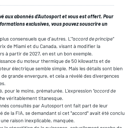
rvé aux abonnés d'Autosport et vous est offert. Pour
formations exclusives, vous pouvez souscrire un
 plus consensuels que d'autres.
L'
"accord de principe"
Prix de Miami et du Canada
, visant à modifier la
rs à partir de 2027, en est un bon exemple.
puissance du moteur thermique de 50 kilowatts et de
teur électrique semble simple. Mais les détails sont bien
 de grande envergure, et cela a révélé des divergences
es.
té, pour le moins, prématurée. L'expression
"accord de
che véritablement titanesque.
nnés consultés par Autosport ont fait part de leur
 de la FIA, se demandant si cet "accord" avait été conclu
r une raison inexplicable, manquée.
 la répartition de la puissance, actuellement proche de