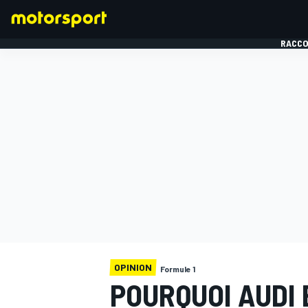
RACCO
FORMULE 1
OPINION
Formule 1
POURQUOI AUDI 