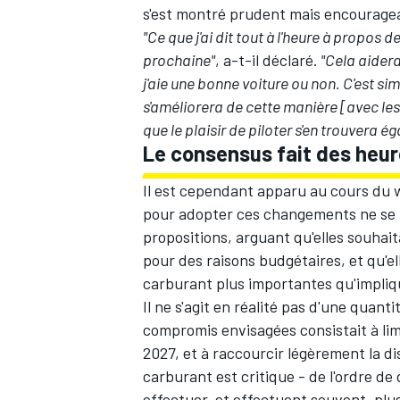
s'est montré prudent mais encourage
"Ce que j'ai dit tout à l'heure à propos
prochaine"
, a-t-il déclaré.
"Cela aidera
j'aie une bonne voiture ou non. C'est s
s'améliorera de cette manière [avec l
que le plaisir de piloter s'en trouvera 
Le consensus fait des heur
Il est cependant apparu au cours du
pour adopter ces changements ne se pr
propositions, arguant qu'elles souhai
pour des raisons budgétaires, et qu'e
carburant plus importantes qu'impliq
Il ne s'agit en réalité pas d'une quant
compromis envisagées consistait à limi
2027, et à raccourcir légèrement la d
carburant est critique - de l'ordre de
effectuer, et effectuent souvent, plu