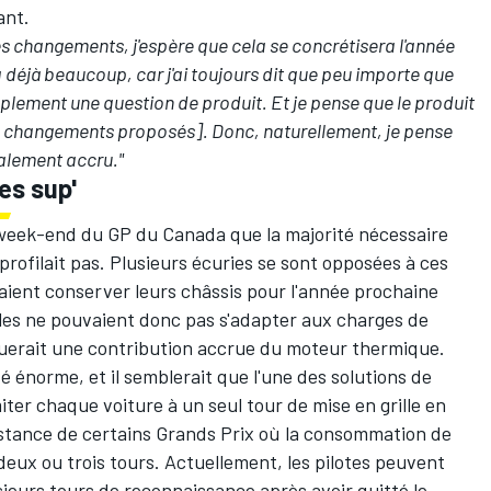
ant.
 des changements, j'espère que cela se concrétisera l'année
 déjà beaucoup, car j'ai toujours dit que peu importe que
implement une question de produit. Et je pense que le produit
es changements proposés]. Donc, naturellement, je pense
également accru."
es sup'
 week-end du GP du Canada que la majorité nécessaire
ofilait pas. Plusieurs écuries se sont opposées à ces
taient conserver leurs châssis pour l'année prochaine
lles ne pouvaient donc pas s'adapter aux charges de
uerait une contribution accrue du moteur thermique.
ité énorme, et il semblerait que l'une des solutions de
ter chaque voiture à un seul tour de mise en grille en
istance de certains Grands Prix où la consommation de
 deux ou trois tours. Actuellement, les pilotes peuvent
sieurs tours de reconnaissance après avoir quitté le