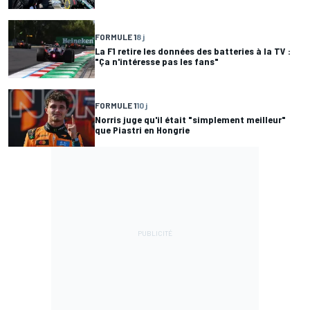
FORMULE 1
8 j
La F1 retire les données des batteries à la TV :
"Ça n'intéresse pas les fans"
FORMULE 1
10 j
Norris juge qu'il était "simplement meilleur"
que Piastri en Hongrie