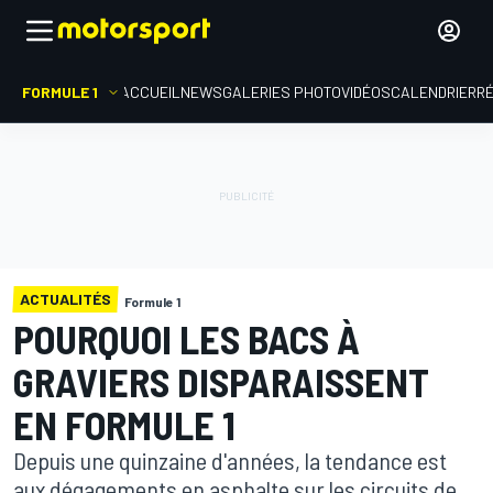
FORMULE 1
ACCUEIL
NEWS
GALERIES PHOTO
VIDÉOS
CALENDRIER
R
ACTUALITÉS
Formule 1
POURQUOI LES BACS À
GRAVIERS DISPARAISSENT
EN FORMULE 1
Depuis une quinzaine d'années, la tendance est
aux dégagements en asphalte sur les circuits de