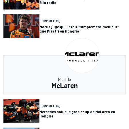
à la radio
FORMULE 1
9 j
Norris juge qu'il était "simplement meilleur"
que Piastri en Hongrie
Plus de
McLaren
FORMULE 1
3 j
Mercedes salue le gros coup de McLaren en
Hongrie