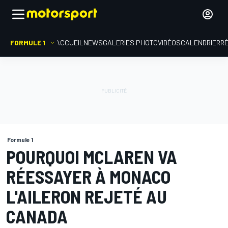
FORMULE 1
ACCUEIL
NEWS
GALERIES PHOTO
VIDÉOS
CALENDRIER
R
Formule 1
POURQUOI MCLAREN VA
RÉESSAYER À MONACO
L'AILERON REJETÉ AU
CANADA