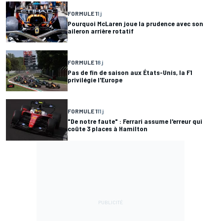
FORMULE 1
1 j
Pourquoi McLaren joue la prudence avec son
aileron arrière rotatif
FORMULE 1
8 j
Pas de fin de saison aux États-Unis, la F1
privilégie l'Europe
FORMULE 1
11 j
"De notre faute" : Ferrari assume l'erreur qui
coûte 3 places à Hamilton