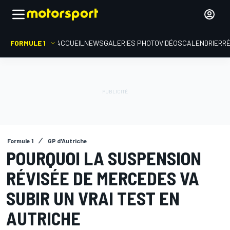
FORMULE 1
ACCUEIL
NEWS
GALERIES PHOTO
VIDÉOS
CALENDRIER
R
Formule 1
GP d'Autriche
POURQUOI LA SUSPENSION
RÉVISÉE DE MERCEDES VA
SUBIR UN VRAI TEST EN
AUTRICHE