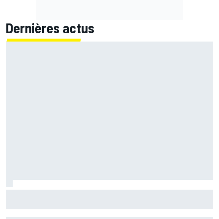
Dernières actus
Marc Márquez démuni face à sa perte de rythme : "Nous
n'avions jamais connu ça"